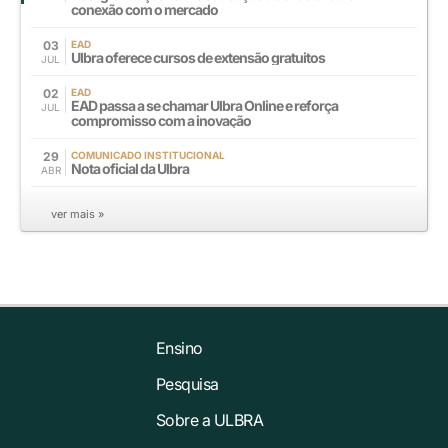
conexão com o mercado
03
EAD
Ulbra oferece cursos de extensão gratuitos
JUL
02
EAD
EAD passa a se chamar Ulbra Online e reforça
JUL
compromisso com a inovação
29
COMUNICADO INSTITUCIONAL
Nota oficial da Ulbra
ABR
ver mais »
Ensino
Pesquisa
Sobre a ULBRA