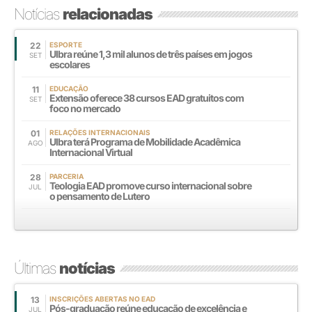
Notícias
relacionadas
22
ESPORTE
Ulbra reúne 1,3 mil alunos de três países em jogos
SET
escolares
11
EDUCAÇÃO
Extensão oferece 38 cursos EAD gratuitos com
SET
foco no mercado
01
RELAÇÕES INTERNACIONAIS
Ulbra terá Programa de Mobilidade Acadêmica
AGO
Internacional Virtual
28
PARCERIA
Teologia EAD promove curso internacional sobre
JUL
o pensamento de Lutero
Últimas
notícias
13
INSCRIÇÕES ABERTAS NO EAD
Pós-graduação reúne educação de excelência e
JUL