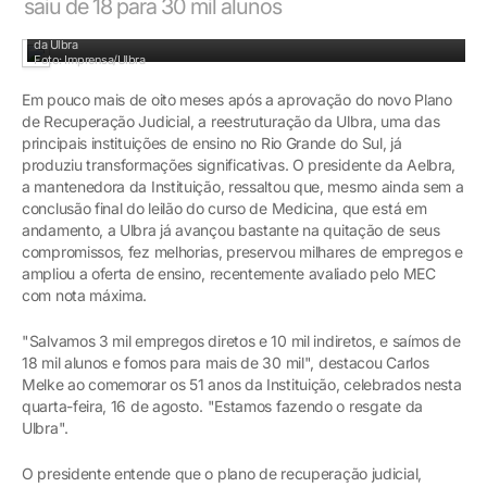
saiu de 18 para 30 mil alunos
Presidente da Aelbra, Carlos Melke, prestigiou evento que comemorou os 51 anos
da Ulbra
Foto: Imprensa/Ulbra
Em pouco mais de oito meses após a aprovação do novo Plano
de Recuperação Judicial, a reestruturação da Ulbra, uma das
principais instituições de ensino no Rio Grande do Sul, já
produziu transformações significativas. O presidente da Aelbra,
a mantenedora da Instituição, ressaltou que, mesmo ainda sem a
conclusão final do leilão do curso de Medicina, que está em
andamento, a Ulbra já avançou bastante na quitação de seus
compromissos, fez melhorias, preservou milhares de empregos e
ampliou a oferta de ensino, recentemente avaliado pelo MEC
com nota máxima.
"Salvamos 3 mil empregos diretos e 10 mil indiretos, e saímos de
18 mil alunos e fomos para mais de 30 mil", destacou Carlos
Melke ao comemorar os 51 anos da Instituição, celebrados nesta
quarta-feira, 16 de agosto. "Estamos fazendo o resgate da
Ulbra".
O presidente entende que o plano de recuperação judicial,