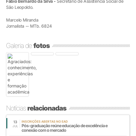
Fábio Bernardo da Silva -
Secretário de Assistência Social de
São Leopoldo.
Marcelo Miranda
Jornalista -- MTb. 6824
Galeria de
fotos
Notícias
relacionadas
13
INSCRIÇÕES ABERTAS NO EAD
Pós-graduação reúne educação de excelência e
JUL
conexão com o mercado