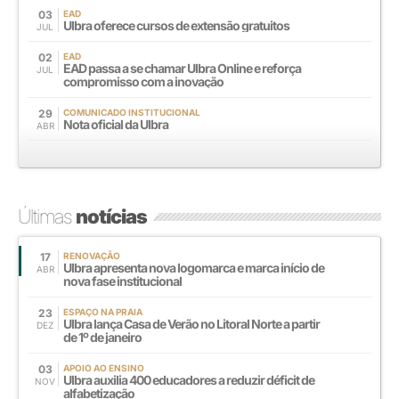
03
EAD
Ulbra oferece cursos de extensão gratuitos
JUL
02
EAD
EAD passa a se chamar Ulbra Online e reforça
JUL
compromisso com a inovação
29
COMUNICADO INSTITUCIONAL
Nota oficial da Ulbra
ABR
Últimas
notícias
17
RENOVAÇÃO
Ulbra apresenta nova logomarca e marca início de
ABR
nova fase institucional
23
ESPAÇO NA PRAIA
Ulbra lança Casa de Verão no Litoral Norte a partir
DEZ
de 1º de janeiro
03
APOIO AO ENSINO
Ulbra auxilia 400 educadores a reduzir déficit de
NOV
alfabetização