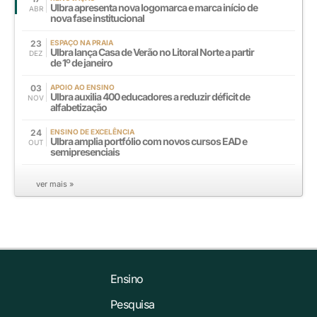
Ulbra apresenta nova logomarca e marca início de
ABR
nova fase institucional
23
ESPAÇO NA PRAIA
Ulbra lança Casa de Verão no Litoral Norte a partir
DEZ
de 1º de janeiro
03
APOIO AO ENSINO
Ulbra auxilia 400 educadores a reduzir déficit de
NOV
alfabetização
24
ENSINO DE EXCELÊNCIA
Ulbra amplia portfólio com novos cursos EAD e
OUT
semipresenciais
ver mais »
Ensino
Pesquisa