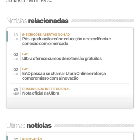
Jornalista - MTb. 6824
Notícias
relacionadas
13
INSCRIÇÕES ABERTAS NO EAD
Pós-graduação reúne educação de excelência e
JUL
conexão com o mercado
03
EAD
Ulbra oferece cursos de extensão gratuitos
JUL
02
EAD
EAD passa a se chamar Ulbra Online e reforça
JUL
compromisso com a inovação
29
COMUNICADO INSTITUCIONAL
Nota oficial da Ulbra
ABR
Últimas
notícias
17
RENOVAÇÃO