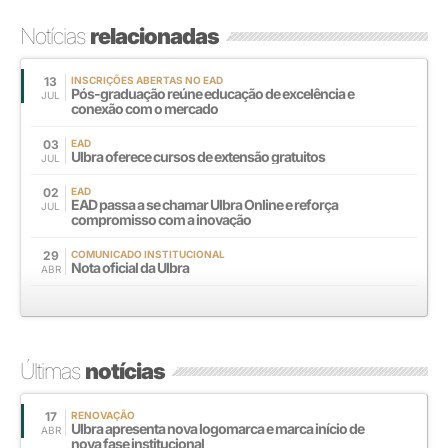
Notícias
relacionadas
13
INSCRIÇÕES ABERTAS NO EAD
Pós-graduação reúne educação de excelência e
JUL
conexão com o mercado
03
EAD
Ulbra oferece cursos de extensão gratuitos
JUL
02
EAD
EAD passa a se chamar Ulbra Online e reforça
JUL
compromisso com a inovação
29
COMUNICADO INSTITUCIONAL
Nota oficial da Ulbra
ABR
Últimas
notícias
17
RENOVAÇÃO
Ulbra apresenta nova logomarca e marca início de
ABR
nova fase institucional