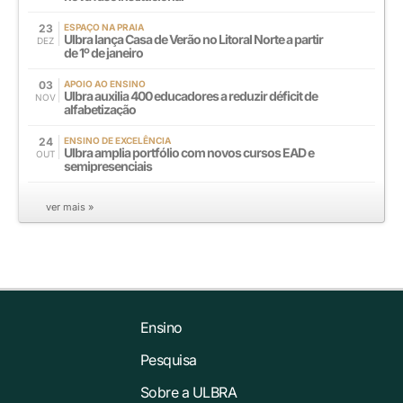
23
ESPAÇO NA PRAIA
Ulbra lança Casa de Verão no Litoral Norte a partir
DEZ
de 1º de janeiro
03
APOIO AO ENSINO
Ulbra auxilia 400 educadores a reduzir déficit de
NOV
alfabetização
24
ENSINO DE EXCELÊNCIA
Ulbra amplia portfólio com novos cursos EAD e
OUT
semipresenciais
ver mais »
Ensino
Pesquisa
Sobre a ULBRA