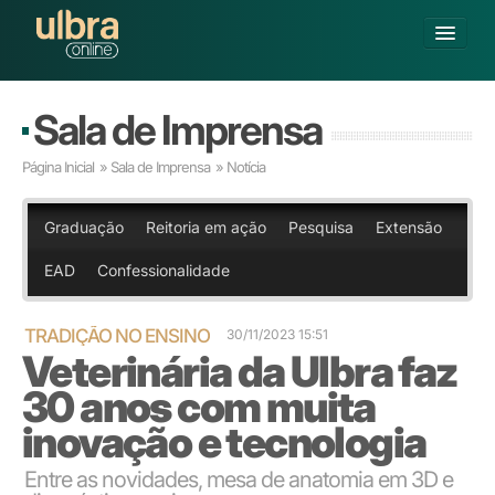
Alterar Unidade
Sala de Imprensa
Buscar
Página Inicial
»
Sala de Imprensa
» Notícia
Já sou Aluno
Matricule-se
Graduação
Reitoria em ação
Pesquisa
Extensão
EAD
Confessionalidade
GRADUAÇÃO
PÓS-GRADUAÇÃO
PESQUISA
TRADIÇÃO NO ENSINO
30/11/2023 15:51
Veterinária da Ulbra faz
EXTENSÃO
POLOS CREDENCIADOS
30 anos com muita
SOBRE A ULBRA
inovação e tecnologia
Entre as novidades, mesa de anatomia em 3D e