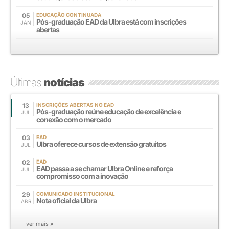
05
EDUCAÇÃO CONTINUADA
Pós-graduação EAD da Ulbra está com inscrições
JAN
abertas
Últimas
notícias
13
INSCRIÇÕES ABERTAS NO EAD
Pós-graduação reúne educação de excelência e
JUL
conexão com o mercado
03
EAD
Ulbra oferece cursos de extensão gratuitos
JUL
02
EAD
EAD passa a se chamar Ulbra Online e reforça
JUL
compromisso com a inovação
29
COMUNICADO INSTITUCIONAL
Nota oficial da Ulbra
ABR
ver mais »