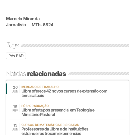
Marcelo Miranda
Jornalista -- MTb. 6824
Tags
Pós EAD
Notícias
relacionadas
26
MERCADO DE TRABALHO
Ulbra oferece 42 novos cursos de extensão com
JUN
temas atuais
19
PÓS-GRADUAÇÃO
Ulbra oferta pós presencial em Teologia e
FEV
Ministério Pastoral
15
CURSOS DE MATEMÁTICA E FÍSICA EAD
Professores da Ulbra e de instituições
JUN
estrangeiras trocam experiências