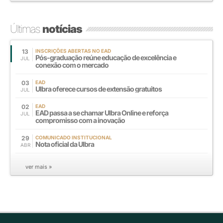
Últimas
notícias
13
INSCRIÇÕES ABERTAS NO EAD
Pós-graduação reúne educação de excelência e
JUL
conexão com o mercado
03
EAD
Ulbra oferece cursos de extensão gratuitos
JUL
02
EAD
EAD passa a se chamar Ulbra Online e reforça
JUL
compromisso com a inovação
29
COMUNICADO INSTITUCIONAL
Nota oficial da Ulbra
ABR
ver mais »