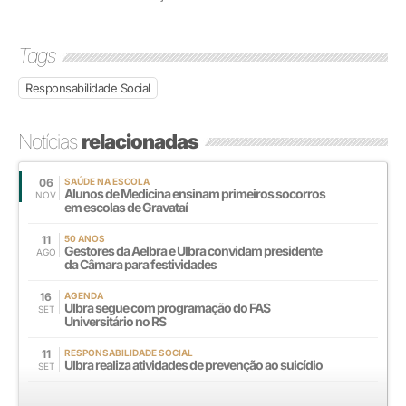
Tags
Responsabilidade Social
Notícias
relacionadas
06
SAÚDE NA ESCOLA
Alunos de Medicina ensinam primeiros socorros
NOV
em escolas de Gravataí
11
50 ANOS
Gestores da Aelbra e Ulbra convidam presidente
AGO
da Câmara para festividades
16
AGENDA
Ulbra segue com programação do FAS
SET
Universitário no RS
11
RESPONSABILIDADE SOCIAL
Ulbra realiza atividades de prevenção ao suicídio
SET