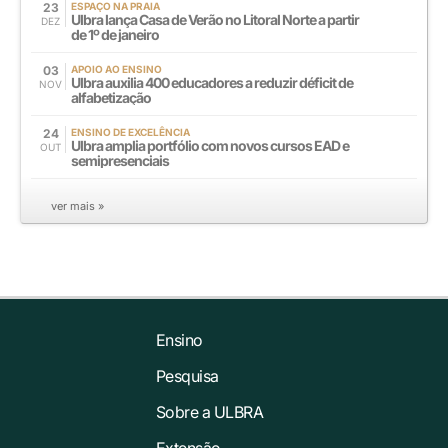
23
ESPAÇO NA PRAIA
Ulbra lança Casa de Verão no Litoral Norte a partir
DEZ
de 1º de janeiro
03
APOIO AO ENSINO
Ulbra auxilia 400 educadores a reduzir déficit de
NOV
alfabetização
24
ENSINO DE EXCELÊNCIA
Ulbra amplia portfólio com novos cursos EAD e
OUT
semipresenciais
ver mais »
Ensino
Pesquisa
Sobre a ULBRA