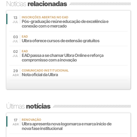
Notícias
relacionadas
13
INSCRIÇÕES ABERTAS NO EAD
Pós-graduação reúne educação de excelência e
JUL
conexão com o mercado
03
EAD
Ulbra oferece cursos de extensão gratuitos
JUL
02
EAD
EAD passa a se chamar Ulbra Online e reforça
JUL
compromisso com a inovação
29
COMUNICADO INSTITUCIONAL
Nota oficial da Ulbra
ABR
Últimas
notícias
17
RENOVAÇÃO
Ulbra apresenta nova logomarca e marca início de
ABR
nova fase institucional