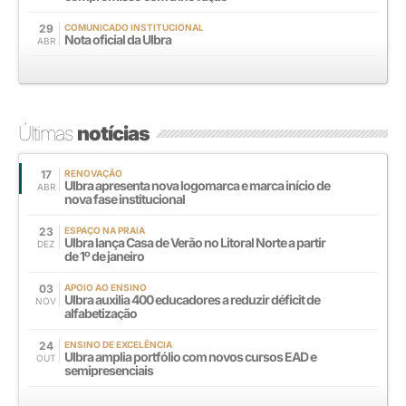
29
COMUNICADO INSTITUCIONAL
Nota oficial da Ulbra
ABR
Últimas
notícias
17
RENOVAÇÃO
Ulbra apresenta nova logomarca e marca início de
ABR
nova fase institucional
23
ESPAÇO NA PRAIA
Ulbra lança Casa de Verão no Litoral Norte a partir
DEZ
de 1º de janeiro
03
APOIO AO ENSINO
Ulbra auxilia 400 educadores a reduzir déficit de
NOV
alfabetização
24
ENSINO DE EXCELÊNCIA
Ulbra amplia portfólio com novos cursos EAD e
OUT
semipresenciais