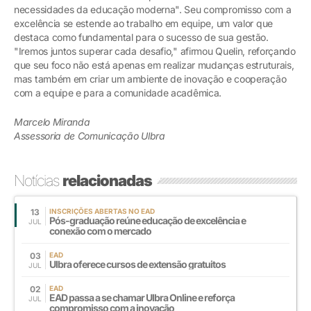
necessidades da educação moderna". Seu compromisso com a
excelência se estende ao trabalho em equipe, um valor que
destaca como fundamental para o sucesso de sua gestão.
"Iremos juntos superar cada desafio," afirmou Quelin, reforçando
que seu foco não está apenas em realizar mudanças estruturais,
mas também em criar um ambiente de inovação e cooperação
com a equipe e para a comunidade acadêmica.
Marcelo Miranda
Assessoria de Comunicação Ulbra
Notícias
relacionadas
13
INSCRIÇÕES ABERTAS NO EAD
Pós-graduação reúne educação de excelência e
JUL
conexão com o mercado
03
EAD
Ulbra oferece cursos de extensão gratuitos
JUL
02
EAD
EAD passa a se chamar Ulbra Online e reforça
JUL
compromisso com a inovação