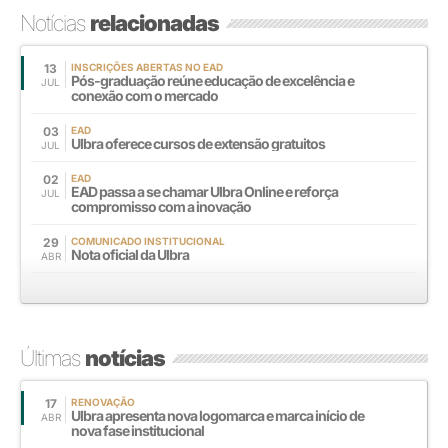
Notícias
relacionadas
13
INSCRIÇÕES ABERTAS NO EAD
Pós-graduação reúne educação de excelência e
JUL
conexão com o mercado
03
EAD
Ulbra oferece cursos de extensão gratuitos
JUL
02
EAD
EAD passa a se chamar Ulbra Online e reforça
JUL
compromisso com a inovação
29
COMUNICADO INSTITUCIONAL
Nota oficial da Ulbra
ABR
Últimas
notícias
17
RENOVAÇÃO
Ulbra apresenta nova logomarca e marca início de
ABR
nova fase institucional