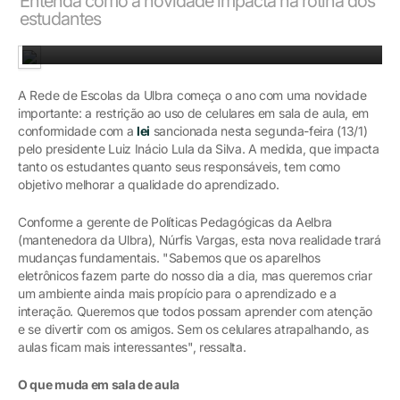
Entenda como a novidade impacta na rotina dos
estudantes
Entenda como a novidade impacta na rotina dos estudantes
A Rede de Escolas da Ulbra começa o ano com uma novidade
importante: a restrição ao uso de celulares em sala de aula, em
conformidade com a
lei
sancionada nesta segunda-feira (13/1)
pelo presidente Luiz Inácio Lula da Silva. A medida, que impacta
tanto os estudantes quanto seus responsáveis, tem como
objetivo melhorar a qualidade do aprendizado.
Conforme a gerente de Políticas Pedagógicas da Aelbra
(mantenedora da Ulbra), Núrfis Vargas, esta nova realidade trará
mudanças fundamentais. "Sabemos que os aparelhos
eletrônicos fazem parte do nosso dia a dia, mas queremos criar
um ambiente ainda mais propício para o aprendizado e a
interação. Queremos que todos possam aprender com atenção
e se divertir com os amigos. Sem os celulares atrapalhando, as
aulas ficam mais interessantes", ressalta.
O que muda em sala de aula