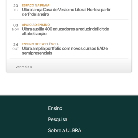
23
ESPAÇO NA PRAIA
Ulbra lança Casa de Verão no Litoral Norte a partir
DEZ
de 1º de janeiro
03
APOIO AO ENSINO
Ulbra auxilia 400 educadores a reduzir déficit de
NOV
alfabetização
24
ENSINO DE EXCELÊNCIA
Ulbra amplia portfólio com novos cursos EAD e
OUT
semipresenciais
ver mais »
Ensino
Pesquisa
Sobre a ULBRA