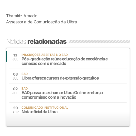
Thamiriz Amado
Assessoria de Comunicação da Ulbra
Notícias
relacionadas
13
INSCRIÇÕES ABERTAS NO EAD
Pós-graduação reúne educação de excelência e
JUL
conexão com o mercado
03
EAD
Ulbra oferece cursos de extensão gratuitos
JUL
02
EAD
EAD passa a se chamar Ulbra Online e reforça
JUL
compromisso com a inovação
29
COMUNICADO INSTITUCIONAL
Nota oficial da Ulbra
ABR