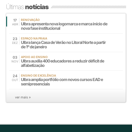
Últimas
notícias
17
RENOVAÇÃO
Ulbra apresenta nova logomarca e marca início de
ABR
nova fase institucional
23
ESPAÇO NA PRAIA
Ulbra lança Casa de Verão no Litoral Norte a partir
DEZ
de 1º de janeiro
03
APOIO AO ENSINO
Ulbra auxilia 400 educadores a reduzir déficit de
NOV
alfabetização
24
ENSINO DE EXCELÊNCIA
Ulbra amplia portfólio com novos cursos EAD e
OUT
semipresenciais
ver mais »