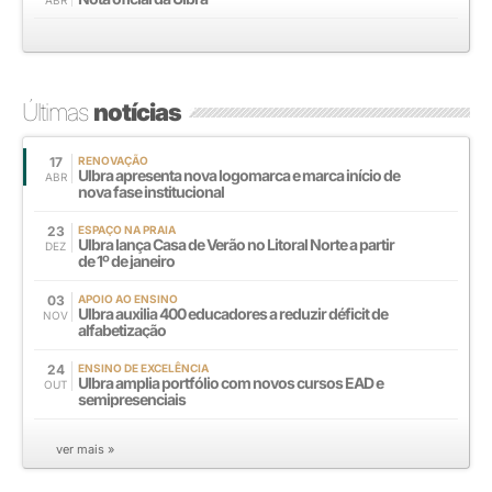
ABR
Últimas
notícias
17
RENOVAÇÃO
Ulbra apresenta nova logomarca e marca início de
ABR
nova fase institucional
23
ESPAÇO NA PRAIA
Ulbra lança Casa de Verão no Litoral Norte a partir
DEZ
de 1º de janeiro
03
APOIO AO ENSINO
Ulbra auxilia 400 educadores a reduzir déficit de
NOV
alfabetização
24
ENSINO DE EXCELÊNCIA
Ulbra amplia portfólio com novos cursos EAD e
OUT
semipresenciais
ver mais »