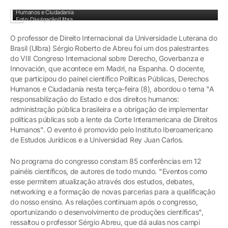
Professor Sérgio Abreu esteve no painel científico Políticas Públicas, Derechos
Humanos e Ciudadanía
Foto: Divulgação/Ulbra
O professor de Direito Internacional da Universidade Luterana do
Brasil (Ulbra) Sérgio Roberto de Abreu foi um dos palestrantes
do VIII Congreso Internacional sobre Derecho, Goverbanza e
Innovación, que acontece em Madri, na Espanha. O docente,
que participou do painel científico Políticas Públicas, Derechos
Humanos e Ciudadanía nesta terça-feira (8), abordou o tema "A
responsabilização do Estado e dos direitos humanos:
administração pública brasileira e a obrigação de implementar
políticas públicas sob a lente da Corte Interamericana de Direitos
Humanos". O evento é promovido pelo Instituto Iberoamericano
de Estudos Jurídicos e a Universidad Rey Juan Carlos.
No programa do congresso constam 85 conferências em 12
painéis científicos, de autores de todo mundo. "Eventos como
esse permitem atualização através dos estudos, debates,
networking e a formação de novas parcerias para a qualificação
do nosso ensino. As relações continuam após o congresso,
oportunizando o desenvolvimento de produções científicas",
ressaltou o professor Sérgio Abreu, que dá aulas nos campi