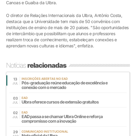
Canoas e Guaíba da Ulbra.
O diretor de Relações Internacionais da Ulbra, Antônio Costa,
destaca que a Universidade tem mais de 50 convênios com
instituições de ensino de mais de 20 países. "São oportunidades
de intercâmbio que possibilitam que alunos e professores
realizem troca de conhecimento, estabeleçam conexões e
aprendam novas culturas e idiomas", enfatiza.
Notícias
relacionadas
13
INSCRIÇÕES ABERTAS NO EAD
Pós-graduação reúne educação de excelência e
JUL
conexão com o mercado
03
EAD
Ulbra oferece cursos de extensão gratuitos
JUL
02
EAD
EAD passa a se chamar Ulbra Online e reforça
JUL
compromisso com a inovação
29
COMUNICADO INSTITUCIONAL
Nota oficial da Ulbra