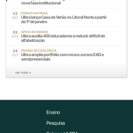
nova fase institucional
23
ESPAÇO NA PRAIA
Ulbra lança Casa de Verão no Litoral Norte a partir
DEZ
de 1º de janeiro
03
APOIO AO ENSINO
Ulbra auxilia 400 educadores a reduzir déficit de
NOV
alfabetização
24
ENSINO DE EXCELÊNCIA
Ulbra amplia portfólio com novos cursos EAD e
OUT
semipresenciais
ver mais »
Ensino
Pesquisa