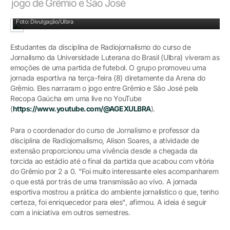
jogo de Grêmio e São José
Estudantes e professor estiveram na Arena do Grêmio
Foto: Divulgação/Ulbra
Estudantes da disciplina de Radiojornalismo do curso de
Jornalismo da Universidade Luterana do Brasil (Ulbra) viveram as
emoções de uma partida de futebol. O grupo promoveu uma
jornada esportiva na terça-feira (8) diretamente da Arena do
Grêmio. Eles narraram o jogo entre Grêmio e São José pela
Recopa Gaúcha em uma live no YouTube
(
https://www.youtube.com/@AGEXULBRA
).
Para o coordenador do curso de Jornalismo e professor da
disciplina de Radiojornalismo, Alison Soares, a atividade de
extensão proporcionou uma vivência desde a chegada da
torcida ao estádio até o final da partida que acabou com vitória
do Grêmio por 2 a 0. "Foi muito interessante eles acompanharem
o que está por trás de uma transmissão ao vivo. A jornada
esportiva mostrou a prática do ambiente jornalístico o que, tenho
certeza, foi enriquecedor para eles", afirmou. A ideia é seguir
com a iniciativa em outros semestres.