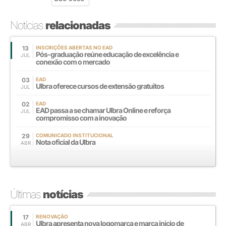
Notícias
relacionadas
13
INSCRIÇÕES ABERTAS NO EAD
Pós-graduação reúne educação de excelência e
JUL
conexão com o mercado
03
EAD
Ulbra oferece cursos de extensão gratuitos
JUL
02
EAD
EAD passa a se chamar Ulbra Online e reforça
JUL
compromisso com a inovação
29
COMUNICADO INSTITUCIONAL
Nota oficial da Ulbra
ABR
Últimas
notícias
17
RENOVAÇÃO
Ulbra apresenta nova logomarca e marca início de
ABR