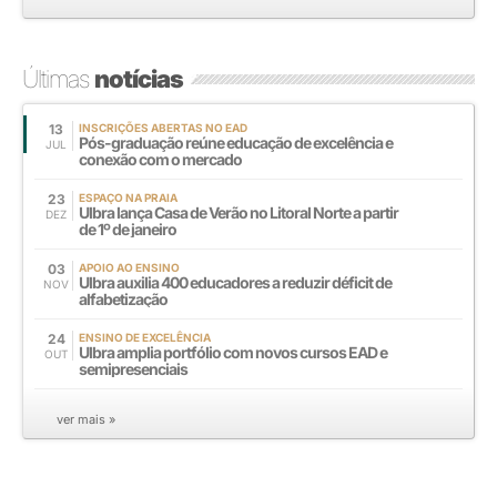
Últimas
notícias
13
INSCRIÇÕES ABERTAS NO EAD
Pós-graduação reúne educação de excelência e
JUL
conexão com o mercado
23
ESPAÇO NA PRAIA
Ulbra lança Casa de Verão no Litoral Norte a partir
DEZ
de 1º de janeiro
03
APOIO AO ENSINO
Ulbra auxilia 400 educadores a reduzir déficit de
NOV
alfabetização
24
ENSINO DE EXCELÊNCIA
Ulbra amplia portfólio com novos cursos EAD e
OUT
semipresenciais
ver mais »