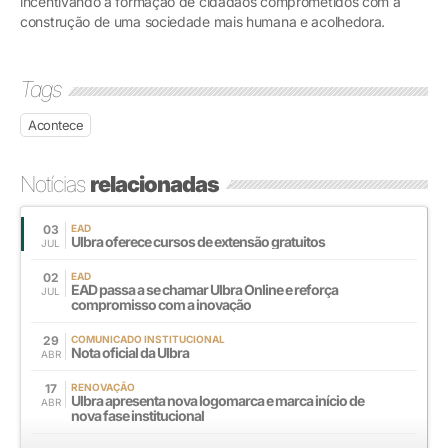
incentivando a formação de cidadãos comprometidos com a
construção de uma sociedade mais humana e acolhedora.
Tags
Acontece
Notícias
relacionadas
03
EAD
Ulbra oferece cursos de extensão gratuitos
JUL
02
EAD
EAD passa a se chamar Ulbra Online e reforça
JUL
compromisso com a inovação
29
COMUNICADO INSTITUCIONAL
Nota oficial da Ulbra
ABR
17
RENOVAÇÃO
Ulbra apresenta nova logomarca e marca início de
ABR
nova fase institucional