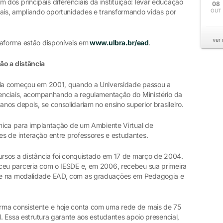
dos principais diferenciais da instituição: levar educação
08
país, ampliando oportunidades e transformando vidas por
OUT
ver
taforma estão disponíveis em
www.ulbra.br/ead
.
ão a distância
ncia começou em 2001, quando a Universidade passou a
esenciais, acompanhando a regulamentação do Ministério da
os depois, se consolidariam no ensino superior brasileiro.
cnica para implantação de um Ambiente Virtual de
s de interação entre professores e estudantes.
cursos a distância foi conquistado em 17 de março de 2004.
ceu parceria com o IESDE e, em 2006, recebeu sua primeira
te na modalidade EAD, com as graduações em Pedagogia e
rma consistente e hoje conta com uma rede de mais de 75
l. Essa estrutura garante aos estudantes apoio presencial,