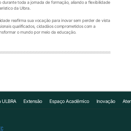
urante toda a jornada de formação, aliando a flexibilidade
rístico da Ulbra.
sidade reafirma sua vocação para inovar sem perder de vista
ssionais qualificados, cidadãos comprometidos com a
ansformar o mundo por meio da educação.
a ULBRA
Extensão
Espaço Acadêmico
Inovação
Ate