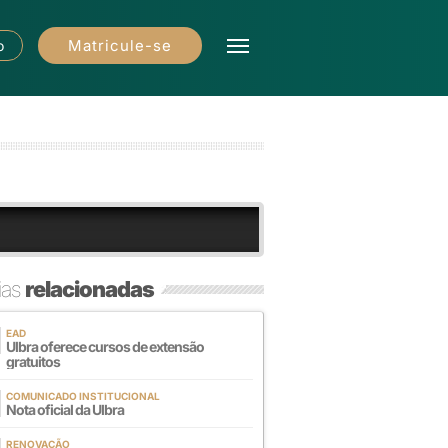
Matricule-se
o
ias
relacionadas
EAD
Ulbra oferece cursos de extensão
gratuitos
COMUNICADO INSTITUCIONAL
Nota oficial da Ulbra
RENOVAÇÃO