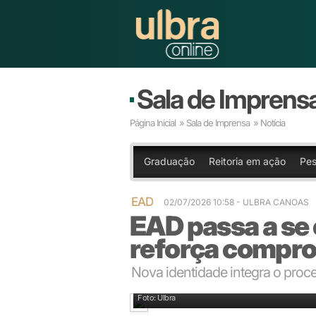
Sala de Imprens
Página Inicial
»
Sala de Imprensa
» Notícia
Graduação
Reitoria em ação
Pes
EAD
02/07/2026 10:58 - ULBRA CANOAS
EAD passa a se 
reforça compro
Nova identidade integra o proc
São mais de mais de duas décadas de excelência no
Foto: Ulbra