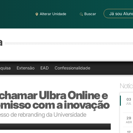
Já sou Alun
Alterar Unidade
Buscar
a
quisa
Extensão
EAD
Confessionalidade
Notíc
chamar Ulbra Online e
03
misso com a inovação
JUL
esso de rebranding da Universidade
29
 ensino a distância, com mais de 60 cursos de graduação e pós-graduação
ABR
17