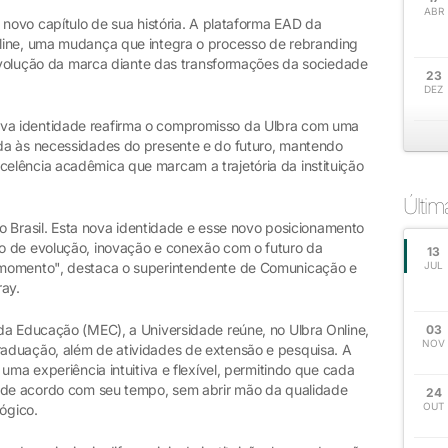
ABR
 novo capítulo de sua história. A plataforma EAD da
line, uma mudança que integra o processo de rebranding
a evolução da marca diante das transformações da sociedade
23
DEZ
a identidade reafirma o compromisso da Ulbra com uma
da às necessidades do presente e do futuro, mantendo
elência acadêmica que marcam a trajetória da instituição
Últi
no Brasil. Esta nova identidade e esse novo posicionamento
o de evolução, inovação e conexão com o futuro da
13
 momento", destaca o superintendente de Comunicação e
JUL
ray.
da Educação (MEC), a Universidade reúne, no Ulbra Online,
03
NOV
aduação, além de atividades de extensão e pesquisa. A
uma experiência intuitiva e flexível, permitindo que cada
s de acordo com seu tempo, sem abrir mão da qualidade
24
OUT
ógico.