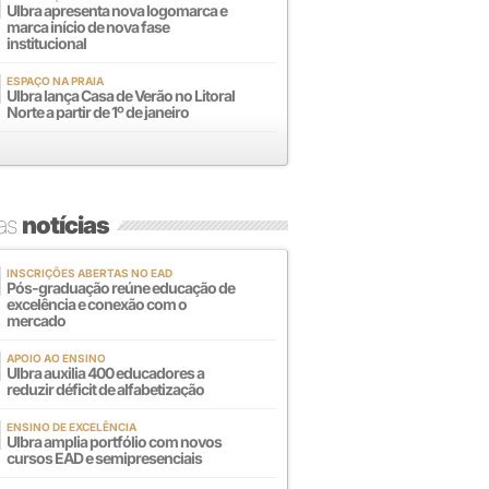
Ulbra apresenta nova logomarca e
marca início de nova fase
institucional
ESPAÇO NA PRAIA
Ulbra lança Casa de Verão no Litoral
Norte a partir de 1º de janeiro
mas
notícias
INSCRIÇÕES ABERTAS NO EAD
Pós-graduação reúne educação de
excelência e conexão com o
mercado
APOIO AO ENSINO
Ulbra auxilia 400 educadores a
reduzir déficit de alfabetização
ENSINO DE EXCELÊNCIA
Ulbra amplia portfólio com novos
cursos EAD e semipresenciais