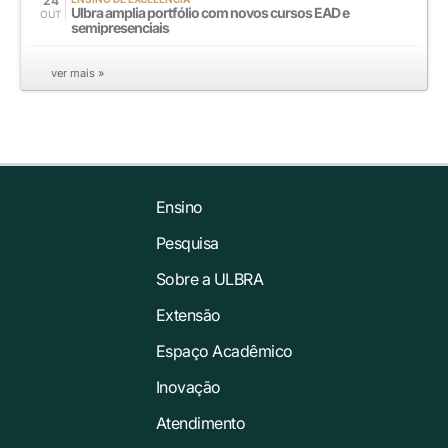
24
Ulbra amplia portfólio com novos cursos EAD e
OUT
semipresenciais
ver mais »
Ensino
Pesquisa
Sobre a ULBRA
Extensão
Espaço Acadêmico
Inovação
Atendimento