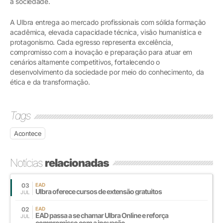
a sociedade.
A Ulbra entrega ao mercado profissionais com sólida formação
acadêmica, elevada capacidade técnica, visão humanística e
protagonismo. Cada egresso representa excelência,
compromisso com a inovação e preparação para atuar em
cenários altamente competitivos, fortalecendo o
desenvolvimento da sociedade por meio do conhecimento, da
ética e da transformação.
Tags
Acontece
Notícias
relacionadas
03
EAD
Ulbra oferece cursos de extensão gratuitos
JUL
02
EAD
EAD passa a se chamar Ulbra Online e reforça
JUL
compromisso com a inovação