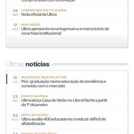
29
COMUNICADO INSTITUCIONAL
Nota oficial da Ulbra
ABR
17
RENOVAÇÃO
Ulbra apresenta nova logomarca e marca início de
ABR
nova fase institucional
Últimas
notícias
13
INSCRIÇÕES ABERTAS NO EAD
Pós-graduação reúne educação de excelência e
JUL
conexão com o mercado
23
ESPAÇO NA PRAIA
Ulbra lança Casa de Verão no Litoral Norte a partir
DEZ
de 1º de janeiro
03
APOIO AO ENSINO
Ulbra auxilia 400 educadores a reduzir déficit de
NOV
alfabetização
ENSINO DE EXCELÊNCIA