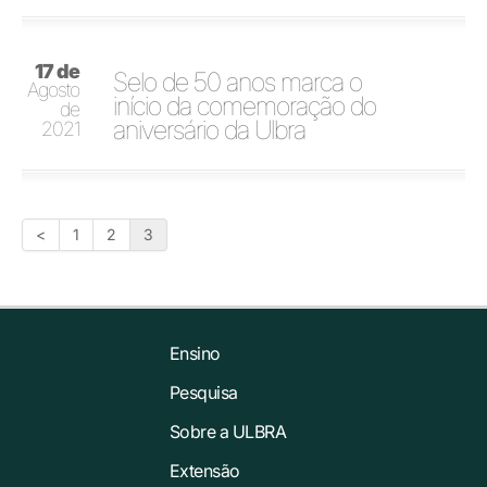
17 de
Selo de 50 anos marca o
Agosto
início da comemoração do
de
aniversário da Ulbra
2021
<
1
2
3
Ensino
Pesquisa
Sobre a ULBRA
Extensão