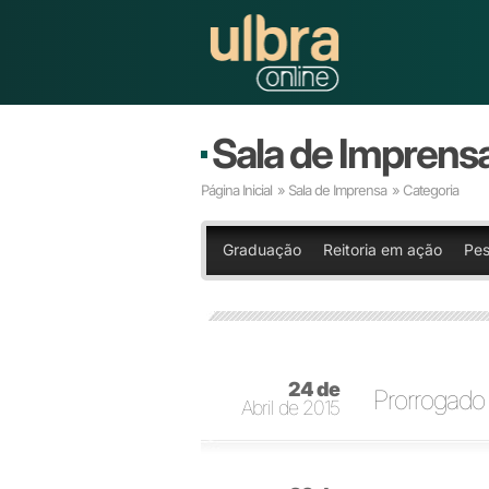
Sala de Imprens
Página Inicial
»
Sala de Imprensa
» Categoria
Graduação
Reitoria em ação
Pes
24 de
Prorrogado 
Abril de 2015