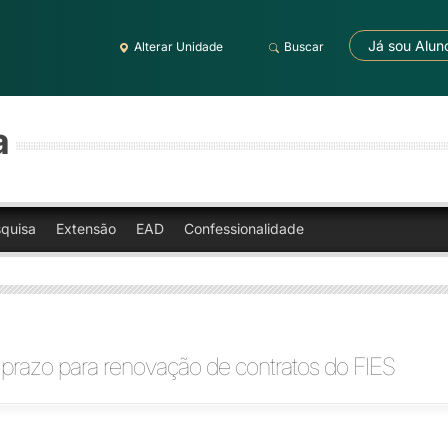
Já sou Alun
Alterar Unidade
Buscar
a
quisa
Extensão
EAD
Confessionalidade
prazo para renovação de contratos do FIES