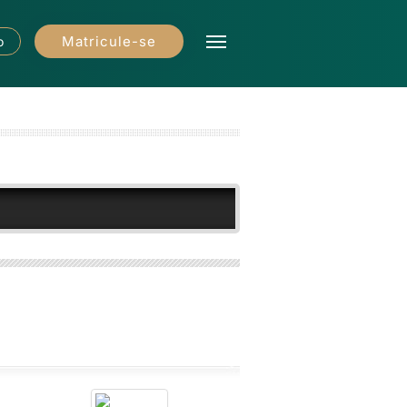
Matricule-se
o