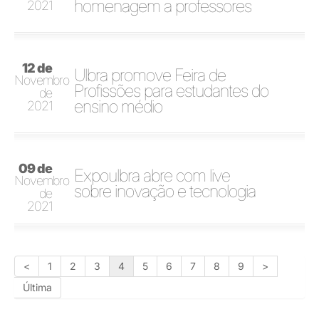
homenagem a professores
2021
12 de
Ulbra promove Feira de
Novembro
Profissões para estudantes do
de
ensino médio
2021
09 de
Expoulbra abre com live
Novembro
sobre inovação e tecnologia
de
2021
<
1
2
3
4
5
6
7
8
9
>
Última