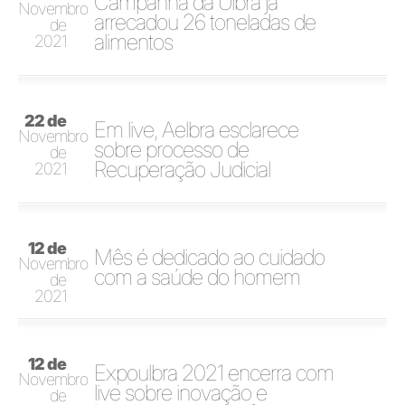
Campanha da Ulbra já
Novembro
arrecadou 26 toneladas de
de
alimentos
2021
22 de
Em live, Aelbra esclarece
Novembro
sobre processo de
de
Recuperação Judicial
2021
12 de
Mês é dedicado ao cuidado
Novembro
com a saúde do homem
de
2021
12 de
Expoulbra 2021 encerra com
Novembro
live sobre inovação e
de