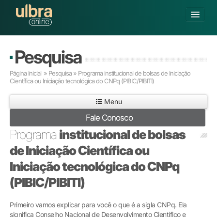
Alterar Unidade
Pesquisa
Buscar
Página Inicial
» Pesquisa » Programa institucional de bolsas de Iniciação
Já sou Aluno
Científica ou Iniciação tecnológica do CNPq (PIBIC/PIBITI)
Matricule-se
Menu
Fale Conosco
GRADUAÇÃO
Programa
institucional de bolsas
PÓS-GRADUAÇÃO
PESQUISA
de Iniciação Científica ou
EXTENSÃO
Iniciação tecnológica do CNPq
POLOS CREDENCIADOS
(PIBIC/PIBITI)
SOBRE A ULBRA
Primeiro vamos explicar para você o que é a sigla CNPq. Ela
significa Conselho Nacional de Desenvolvimento Científico e