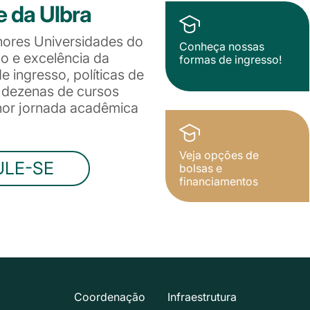
e da Ulbra
hores Universidades do
Conheça nossas
ão e excelência da
formas de ingresso!
 ingresso, políticas de
e dezenas de cursos
lhor jornada acadêmica
Veja opções de
ULE-SE
bolsas e
financiamentos
Coordenação
Infraestrutura