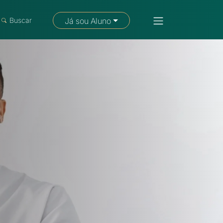
Fale com um consultor
Buscar
Já sou Aluno