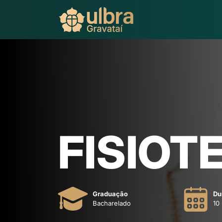
FISIOT
Graduação
Du
Bacharelado
10