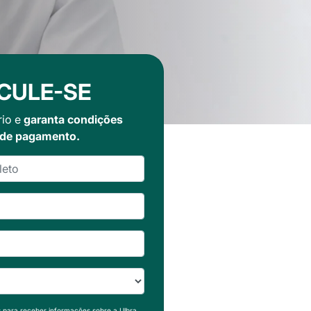
CULE-SE
rio e
garanta condições
 de pagamento.
s para receber informações sobre a Ulbra