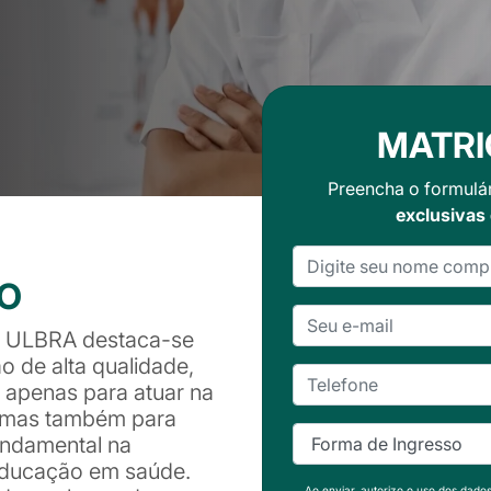
MATRI
Preencha o formulá
exclusivas
SO
da ULBRA destaca-se
 de alta qualidade,
 apenas para atuar na
s, mas também para
ndamental na
ducação em saúde.
Ao enviar, autorizo o uso dos dado