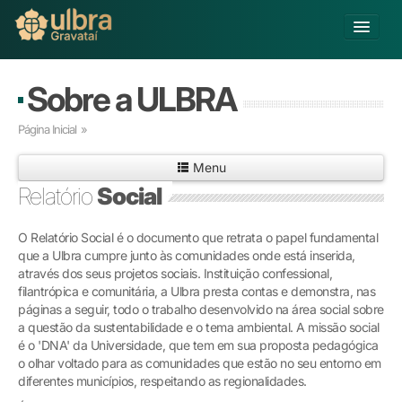
Alterar Unidade
Sobre a ULBRA
Buscar
Página Inicial
»
Já sou Aluno
Menu
Matricule-se
Relatório
Social
Educação Básica
O Relatório Social é o documento que retrata o papel fundamental
Graduação
que a Ulbra cumpre junto às comunidades onde está inserida,
Pós-graduação
através dos seus projetos sociais. Instituição confessional,
Educação a Distância
filantrópica e comunitária, a Ulbra presta contas e demonstra, nas
Pesquisa
páginas a seguir, todo o trabalho desenvolvido na área social sobre
a questão da sustentabilidade e o tema ambiental. A missão social
Extensão
é o 'DNA' da Universidade, que tem em sua proposta pedagógica
Infraestrutura e Serviços
o olhar voltado para as comunidades que estão no seu entorno em
Inovação
diferentes municípios, respeitando as regionalidades.
Sobre a ULBRA