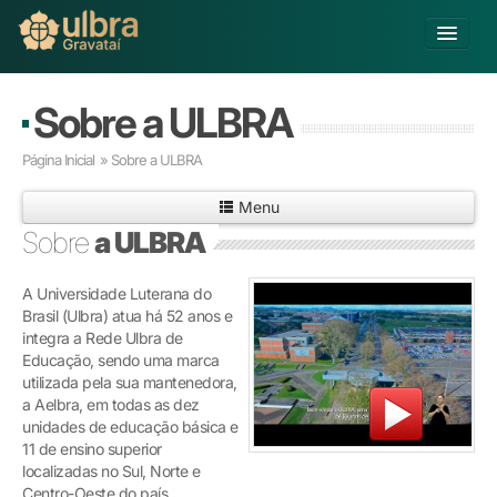
Alterar Unidade
Sobre a ULBRA
Buscar
Página Inicial
» Sobre a ULBRA
Já sou Aluno
Menu
Matricule-se
Sobre
a ULBRA
Educação Básica
A Universidade Luterana do
Graduação
Brasil (Ulbra) atua há 52 anos e
Pós-graduação
integra a Rede Ulbra de
Educação a Distância
Educação, sendo uma marca
Pesquisa
utilizada pela sua mantenedora,
a Aelbra, em todas as dez
Extensão
unidades de educação básica e
Infraestrutura e Serviços
11 de ensino superior
Inovação
localizadas no Sul, Norte e
Sobre a ULBRA
Centro-Oeste do país.