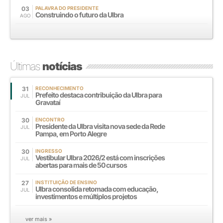
03
PALAVRA DO PRESIDENTE
Construindo o futuro da Ulbra
AGO
Últimas
notícias
31
RECONHECIMENTO
Prefeito destaca contribuição da Ulbra para
JUL
Gravataí
30
ENCONTRO
Presidente da Ulbra visita nova sede da Rede
JUL
Pampa, em Porto Alegre
30
INGRESSO
Vestibular Ulbra 2026/2 está com inscrições
JUL
abertas para mais de 50 cursos
27
INSTITUIÇÃO DE ENSINO
Ulbra consolida retomada com educação,
JUL
investimentos e múltiplos projetos
ver mais »