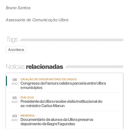
Bruna Santos
Assessoria de Comunicação Ulbra
Tags
Acontece
Notícias
relacionadas
06
CRIAÇÃO DE OBSERVATÓRIO DE DADOS
Congresso da Famurs celebra parceria entre Ulbra
AGO
e municípios
05
DIÁLOGO
Presidente da Ulbra recebe visita institucional do
AGO
ex-ministro Carlos Marun
03
MEMÓRIA
Documentário de alunos da Ulbra preserva
AGO
depoimento de Bagre Fagundes