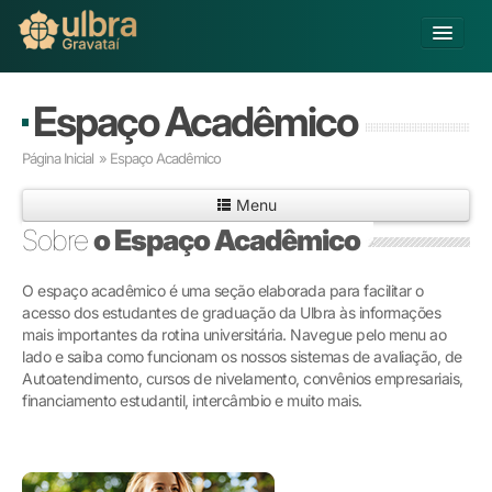
Alterar Unidade
Espaço Acadêmico
Buscar
Página Inicial
» Espaço Acadêmico
Já sou Aluno
Menu
Matricule-se
Sobre
o Espaço Acadêmico
Educação Básica
O espaço acadêmico é uma seção elaborada para facilitar o
Graduação
acesso dos estudantes de graduação da Ulbra às informações
Pós-graduação
mais importantes da rotina universitária. Navegue pelo menu ao
Educação a Distância
lado e saiba como funcionam os nossos sistemas de avaliação, de
Pesquisa
Autoatendimento, cursos de nivelamento, convênios empresariais,
financiamento estudantil, intercâmbio e muito mais.
Extensão
Infraestrutura e Serviços
Inovação
Sobre a ULBRA