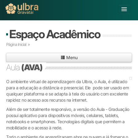
Alterar Unidade
Espaço Acadêmico
Buscar
Página Inicial
»
Já sou Aluno
Menu
Matricule-se
Aula
(AVA)
Educação Básica
O ambiente virtual de aprendizagem da Ulbra, o Aula, é utilizado
Graduação
para a educação a distância e presencial. Ele pode ser usado em
Pós-graduação
qualquer plataforma e se adapta à tela do usuário com excelente
Educação a Distância
rapidez no acesso aos recursos na internet.
Pesquisa
Além de ser totalmente responsivo, a versão do Aula - Graduação
Extensão
possui aplicativo para dispositivos móveis, celulares, tablets,
Infraestrutura e Serviços
notebooks e smartphones. Tecnologias digitais que permitem a
mobilidade e o acesso à rede.
Inovação
Sobre a ULBRA
Todo o ambiente de aprendizagem abre na nuvem e já fornece o