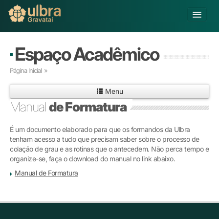
Alterar Unidade
Espaço Acadêmico
Buscar
Página Inicial
»
Já sou Aluno
Menu
Matricule-se
Manual
de Formatura
Educação Básica
É um documento elaborado para que os formandos da Ulbra
Graduação
tenham acesso a tudo que precisam saber sobre o processo de
Pós-graduação
colação de grau e as rotinas que o antecedem. Não perca tempo e
Educação a Distância
organize-se, faça o download do manual no link abaixo.
Pesquisa
Manual de Formatura
Extensão
Infraestrutura e Serviços
Inovação
Sobre a ULBRA