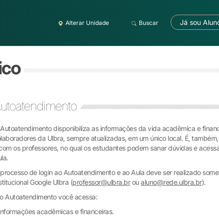
Já sou Alun
Alterar Unidade
Buscar
ico
utoatendimento
Autoatendimento disponibiliza as informações da vida acadêmica e financ
laboradores da Ulbra, sempre atualizadas, em um único local. É, também
com os professores, no qual os estudantes podem sanar dúvidas e acess
la.
processo de login ao Autoatendimento e ao Aula deve ser realizado some
stitucional Google Ulbra (
professor@ulbra.br
ou
aluno@rede.ulbra.br
).
o Autoatendimento você acessa:
Informações acadêmicas e financeiras.