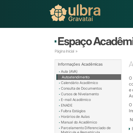
Espaço Acadêm
Página Inicial
»
A
Informações Acadêmicas
Aula (AVA)
Autoatendimento
O 
Calendário Acadêmico
co
Consulta de Documentos
e 
Cursos de Nivelamento
Au
E-mail Acadêmico
O 
ENADE
In
Fulbra Estágios
Horários de Aulas
N
Manual do Acadêmico
Parcelamento Diferenciado de
Matrícula e Rematrícula