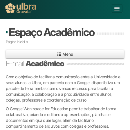
Alterar Unidade
Espaço Acadêmico
Buscar
Página Inicial
»
Já sou Aluno
Menu
Matricule-se
E-mail
Acadêmico
Educação Básica
Com o objetivo de facilitar a comunicação entre a Universidade e
Graduação
seus alunos, a Ulbra, em parceria com o Google, disponibiliza um
Pós-graduação
pacote de ferramentas com diversos recursos para facilitar a
Educação a Distância
comunicação, a colaboração e a produtividade entre alunos,
Pesquisa
colegas, professores e coordenação de curso.
Extensão
O Google Workspace for Education permite trabalhar de forma
Infraestrutura e Serviços
colaborativa, criando e editando apresentações, planilhas e
documentos em qualquer lugar, além de facilitar o
Inovação
compartilhamento de arquivos com colegas e professores.
Sobre a ULBRA