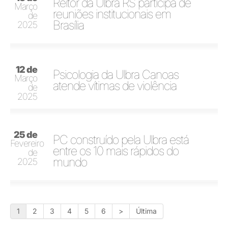
Reitor da Ulbra RS participa de
Março
reuniões institucionais em
de
Brasília
2025
12 de
Psicologia da Ulbra Canoas
Março
atende vítimas de violência
de
2025
25 de
PC construído pela Ulbra está
Fevereiro
entre os 10 mais rápidos do
de
mundo
2025
1
2
3
4
5
6
>
Última