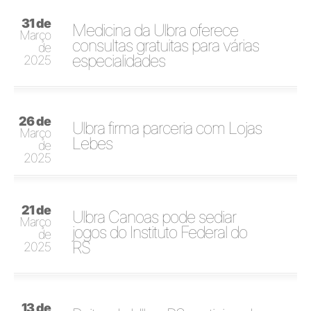
31 de
Medicina da Ulbra oferece
Março
consultas gratuitas para várias
de
especialidades
2025
26 de
Ulbra firma parceria com Lojas
Março
Lebes
de
2025
21 de
Ulbra Canoas pode sediar
Março
jogos do Instituto Federal do
de
RS
2025
13 de