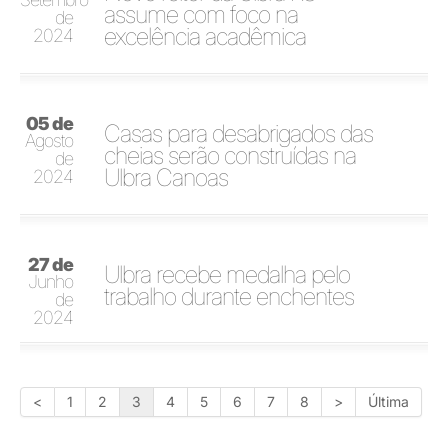
assume com foco na
de
excelência acadêmica
2024
05 de
Casas para desabrigados das
Agosto
cheias serão construídas na
de
Ulbra Canoas
2024
27 de
Ulbra recebe medalha pelo
Junho
trabalho durante enchentes
de
2024
<
1
2
3
4
5
6
7
8
>
Última