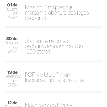
01 de
Mais de 4 mil pessoas
Outubro
marcam a abertura dos jogos
de
escolares
2024
30 de
Jogos internacionais
Setembro
escolares reúnem mais de
de
1500 atletas
2024
13 de
PGFN e Ulbra firmam
Setembro
transação tributária histórica
de
2024
12 de
Novo reitor da Ulbra RS
Setembro