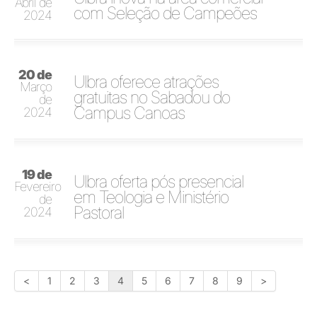
Abril de
com Seleção de Campeões
2024
20 de
Ulbra oferece atrações
Março
gratuitas no Sabadou do
de
Campus Canoas
2024
19 de
Ulbra oferta pós presencial
Fevereiro
em Teologia e Ministério
de
Pastoral
2024
<
1
2
3
4
5
6
7
8
9
>