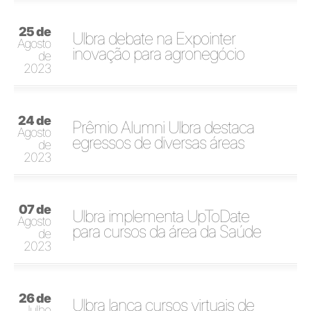
25 de
Ulbra debate na Expointer
Agosto
inovação para agronegócio
de
2023
24 de
Prêmio Alumni Ulbra destaca
Agosto
egressos de diversas áreas
de
2023
07 de
Ulbra implementa UpToDate
Agosto
para cursos da área da Saúde
de
2023
26 de
Ulbra lança cursos virtuais de
Julho