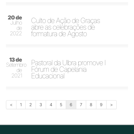
20 de
Culto de Ação de Graças
Julho
abre as celebrações de
de
formatura de Agosto
2022
13 de
Pastoral da Ulbra promove I
Setembro
Fórum de Capelania
de
Educacional
2021
<
1
2
3
4
5
6
7
8
9
>