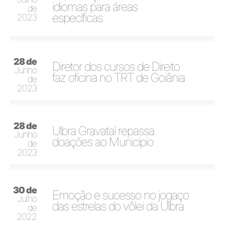
idiomas para áreas
de
específicas
2023
28 de
Diretor dos cursos de Direito
Junho
faz oficina no TRT de Goiânia
de
2023
28 de
Ulbra Gravataí repassa
Junho
doações ao Município
de
2023
30 de
Emoção e sucesso no jogaço
Julho
das estrelas do vôlei da Ulbra
de
2022