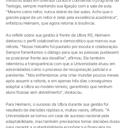
ministrou aulas em diversos cursos e coordenou o programa de
Teologia, sempre mantendo sua ligação com a sala de aula.
"Mesmo como reitor, nunca deixei de dar aulas. Acho que o
grande papel de um reitor é zelar pela excelência acadêmica",
enfatizou Heimann, que agora retorna à docência.
Ao refletir sobre sua gestão à frente da Ulbra RS, Heimann
destacou o perfil colaborativo e democrático que marcou sua
reitoria. "Nosso trabalho foi pautado por escuta e colaboração.
Sempre fomentamos o diálogo para que as pessoas pudessem
se posicionar frente aos desafios", afirmou. Ele também
relembrou a transparência com que a Universidade atuou em
adversidades como o processo de recuperação judicial e a
pandemia. "Nós enfrentamos uma crise mundial poucos meses
após assumir a reitoria, e em apenas três dias conseguimos
adaptar a Ulbra ao modelo remoto, garantindo que nenhum
aluno ficasse sem atendimento", destacou.
Para Heimann, o sucesso da Ulbra durante sua gestão foi
resultado de decisões rápidas e, muitas vezes, difíceis. "A
Universidade se tornou um case de sucesso nacional pela
adaptabilidade, mas também precisamos tomar decisões duras
para garantir a sustentabilidade econômica e financeira da