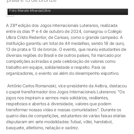
Colégio Cristo Redentor conquistou 44 medalhas
Foto: Marcelo Miranda/Ulbra
A 28ª edição dos Jogos Internacionais Luteranos, realizada
entre os dias 1º e 4 de outubro de 2024, consagrou o Colégio
Ulbra Cristo Redentor, de Canoas, como o grande campeão. A
instituição garantiu um total de 44 medalhas, sendo 18 de ouro,
13 de prata e 13 de bronze. O evento, que reuniu estudantes de
diversas regiões do Brasil e de outros países, foi marcado por
competições acirradas e pela celebração de valores como
trabalho em equipe, solidariedade e respeito. Para os
organizadores, o evento vai além do desempenho esportivo.
Antônio Carlos Romanoski, vice-presidente da Aelbra, destacou
o papel transformador dos Jogos Internacionais Luteranos: "Os
jogos nos inspiram a sermos mais solidários, resilientes,
respeitosos e abertos à diversidade, valores que podem
transformar nossas vidas e nossas comunidades". Durante os
quatro dias de competições, estudantes de várias faixas etárias
disputaram em sete modalidades: futsal, vôlei, handebol,
basquete, atletismo, natação e xadrez.