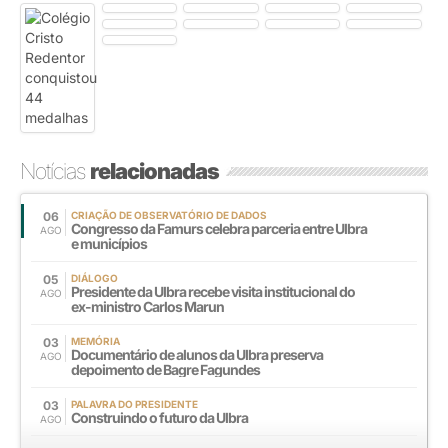
Notícias
relacionadas
06
CRIAÇÃO DE OBSERVATÓRIO DE DADOS
Congresso da Famurs celebra parceria entre Ulbra
AGO
e municípios
05
DIÁLOGO
Presidente da Ulbra recebe visita institucional do
AGO
ex-ministro Carlos Marun
03
MEMÓRIA
Documentário de alunos da Ulbra preserva
AGO
depoimento de Bagre Fagundes
03
PALAVRA DO PRESIDENTE
Construindo o futuro da Ulbra
AGO