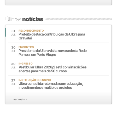
Últimas
notícias
31
RECONHECIMENTO
Prefeito destaca contribuição da Ulbra para
JUL
Gravataí
30
ENCONTRO
Presidente da Ulbra visita nova sede da Rede
JUL
Pampa, em Porto Alegre
30
INGRESSO
Vestibular Ulbra 2026/2 está com inscrições
JUL
abertas para mais de 50 cursos
27
INSTITUIÇÃO DE ENSINO
Ulbra consolida retomada com educação,
JUL
investimentos e múltiplos projetos
ver mais »