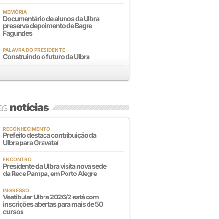
MEMÓRIA
Documentário de alunos da Ulbra
preserva depoimento de Bagre
Fagundes
PALAVRA DO PRESIDENTE
Construindo o futuro da Ulbra
mas
notícias
RECONHECIMENTO
Prefeito destaca contribuição da
Ulbra para Gravataí
ENCONTRO
Presidente da Ulbra visita nova sede
da Rede Pampa, em Porto Alegre
INGRESSO
Vestibular Ulbra 2026/2 está com
inscrições abertas para mais de 50
cursos