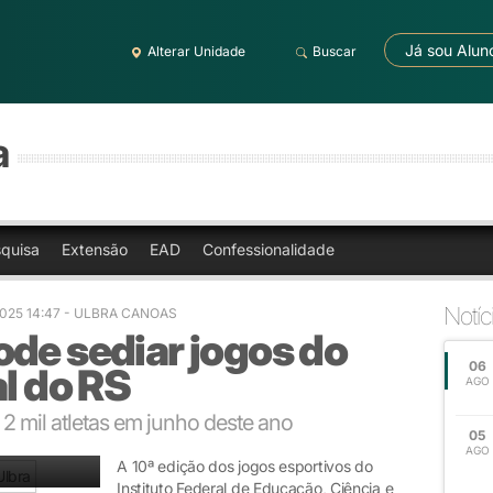
Já sou Alun
Alterar Unidade
Buscar
a
quisa
Extensão
EAD
Confessionalidade
Notíc
2025 14:47 - ULBRA CANOAS
de sediar jogos do
06
al do RS
AGO
 2 mil atletas em junho deste ano
05
AGO
A 10ª edição dos jogos esportivos do
Instituto Federal de Educação, Ciência e