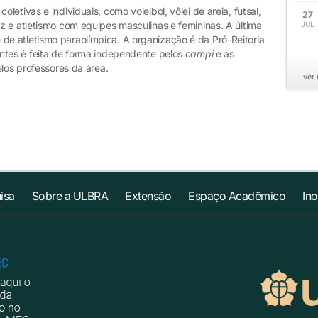
etivas e individuais, como voleibol, vôlei de areia, futsal,
27
z e atletismo com equipes masculinas e femininas. A última
JUL
e atletismo paraolímpica. A organização é da Pró-Reitoria
ntes é feita de forma independente pelos
campi
e as
elos professores da área.
ver
isa
Sobre a ULBRA
Extensão
Espaço Acadêmico
In