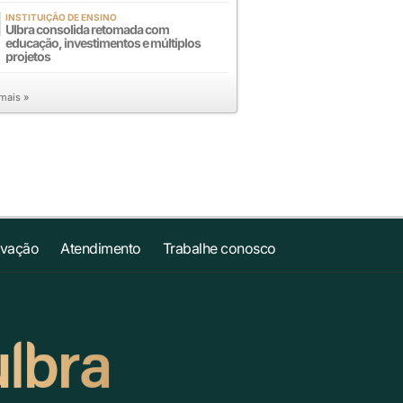
INSTITUIÇÃO DE ENSINO
Ulbra consolida retomada com
educação, investimentos e múltiplos
projetos
 mais »
ovação
Atendimento
Trabalhe conosco