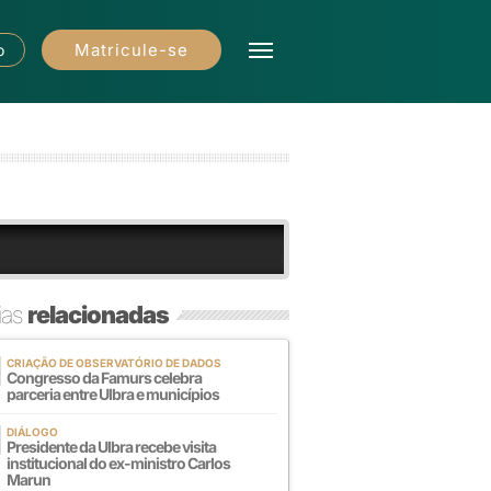
Matricule-se
o
ias
relacionadas
CRIAÇÃO DE OBSERVATÓRIO DE DADOS
Congresso da Famurs celebra
parceria entre Ulbra e municípios
DIÁLOGO
Presidente da Ulbra recebe visita
institucional do ex-ministro Carlos
Marun