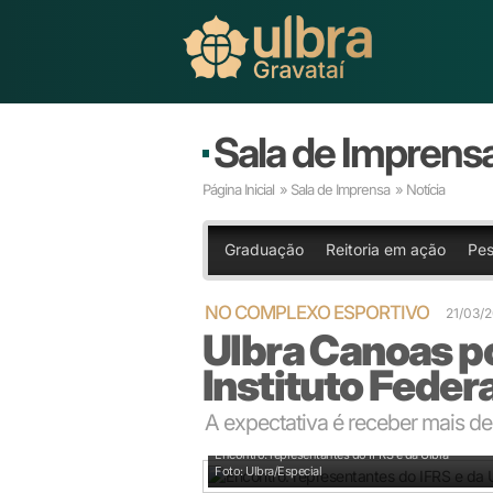
Sala de Imprens
Página Inicial
»
Sala de Imprensa
» Notícia
Graduação
Reitoria em ação
Pes
NO COMPLEXO ESPORTIVO
21/03/
Ulbra Canoas po
Instituto Feder
A expectativa é receber mais de
Encontro: representantes do IFRS e da Ulbra
Foto: Ulbra/Especial