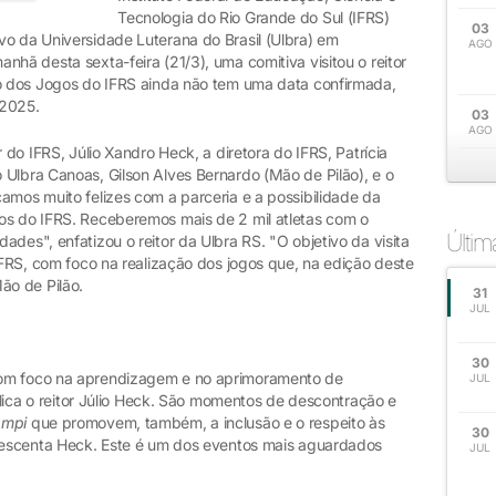
Tecnologia do Rio Grande do Sul (IFRS)
03
vo da Universidade Luterana do Brasil (Ulbra) em
AGO
nhã desta sexta-feira (21/3), uma comitiva visitou o reitor
ão dos Jogos do IFRS ainda não tem uma data confirmada,
 2025.
03
AGO
r do IFRS, Júlio Xandro Heck, a diretora do IFRS, Patrícia
 Ulbra Canoas, Gilson Alves Bernardo (Mão de Pilão), e o
amos muito felizes com a parceria e a possibilidade da
os do IFRS. Receberemos mais de 2 mil atletas com o
Últi
des", enfatizou o reitor da Ulbra RS. "O objetivo da visita
 IFRS, com foco na realização dos jogos que, na edição deste
ão de Pilão.
31
JUL
30
com foco na aprendizagem e no aprimoramento de
JUL
xplica o reitor Júlio Heck. São momentos de descontração e
ampi
que promovem, também, a inclusão e o respeito às
30
crescenta Heck. Este é um dos eventos mais aguardados
JUL
.