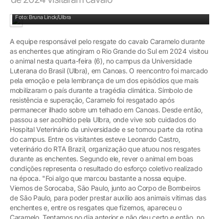
Foto: Bruna Linck/Ulbra
A equipe responsável pelo resgate do cavalo Caramelo durante
as enchentes que atingiram o Rio Grande do Sul em 2024 visitou
o animal nesta quarta-feira (6), no campus da Universidade
Luterana do Brasil (Ulbra), em Canoas. O reencontro foi marcado
pela emoção e pela lembrança de um dos episódios que mais
mobilizaram o país durante a tragédia climática. Símbolo de
resistência e superação, Caramelo foi resgatado após
permanecer ilhado sobre um telhado em Canoas. Desde então,
passou a ser acolhido pela Ulbra, onde vive sob cuidados do
Hospital Veterinário da universidade e se tornou parte da rotina
do campus. Entre os visitantes esteve Leonardo Castro,
veterinário do RTA Brazil, organização que atuou nos resgates
durante as enchentes. Segundo ele, rever o animal em boas
condições representa o resultado do esforço coletivo realizado
na época. "Foi algo que marcou bastante a nossa equipe.
Viemos de Sorocaba, São Paulo, junto ao Corpo de Bombeiros
de São Paulo, para poder prestar auxílio aos animais vítimas das
enchentes e, entre os resgates que fizemos, apareceu o
Caramelo. Tentamos no dia anterior e não deu certo e então, no