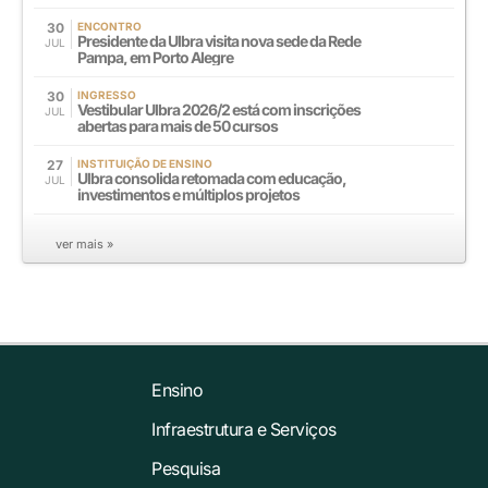
30
ENCONTRO
Presidente da Ulbra visita nova sede da Rede
JUL
Pampa, em Porto Alegre
30
INGRESSO
Vestibular Ulbra 2026/2 está com inscrições
JUL
abertas para mais de 50 cursos
27
INSTITUIÇÃO DE ENSINO
Ulbra consolida retomada com educação,
JUL
investimentos e múltiplos projetos
ver mais »
Ensino
Infraestrutura e Serviços
Pesquisa