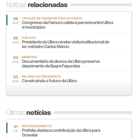
Notícias
relacionadas
06
CRIAÇÃO DE OBSERVATÓRIO DE DADOS
Congresso da Famurs celebra parceria entre Ulbra
AGO
e municípios
05
DIÁLOGO
Presidente da Ulbra recebe visita institucional do
AGO
ex-ministro Carlos Marun
03
MEMÓRIA
Documentário de alunos da Ulbra preserva
AGO
depoimento de Bagre Fagundes
03
PALAVRA DO PRESIDENTE
Construindo o futuro da Ulbra
AGO
Últimas
notícias
31
RECONHECIMENTO
Prefeito destaca contribuição da Ulbra para
JUL
Gravataí