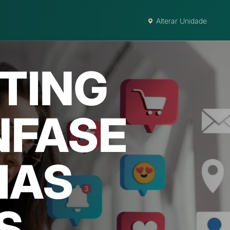
Alterar Unidade
TING
NFASE
IAS
S