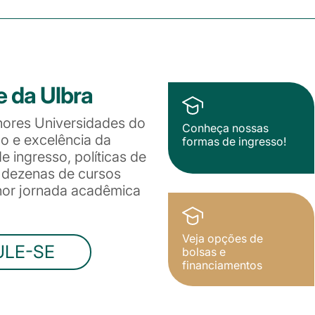
e da Ulbra
hores Universidades do
Conheça nossas
ão e excelência da
formas de ingresso!
 ingresso, políticas de
e dezenas de cursos
lhor jornada acadêmica
Veja opções de
ULE-SE
bolsas e
financiamentos