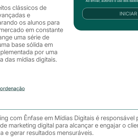
Ao enviar, autorizo o uso dos dado
tos clássicos de
INICIA
vançadas e
parando os alunos para
 mercado em constante
ange uma série de
 uma base sólida em
omplementada por uma
das mídias digitais.
oordenação
ting com Ênfase em Mídias Digitais é responsável 
de marketing digital para alcançar e engajar o cli
a e gerar resultados mensuráveis.