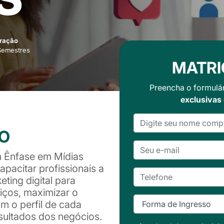
ração
Semestres
MATRI
Preencha o formulá
exclusivas
SO
 Ênfase em Mídias
apacitar profissionais a
eting digital para
iços, maximizar o
m o perfil de cada
esultados dos negócios.