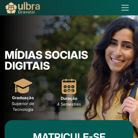
MÍDIAS SOCIAIS
DIGITAIS
Graduação
Duração
Superior de
4 Semestres
Tecnologia
MATRICULE-SE