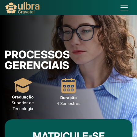
PROCESSOS
GERENCIAIS
Graduação
Duração
Superior de
4 Semestres
Tecnologia
MATRICULE-SE