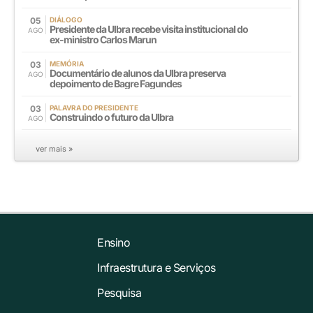
05
DIÁLOGO
Presidente da Ulbra recebe visita institucional do
AGO
ex-ministro Carlos Marun
03
MEMÓRIA
Documentário de alunos da Ulbra preserva
AGO
depoimento de Bagre Fagundes
03
PALAVRA DO PRESIDENTE
Construindo o futuro da Ulbra
AGO
ver mais »
Ensino
Infraestrutura e Serviços
Pesquisa