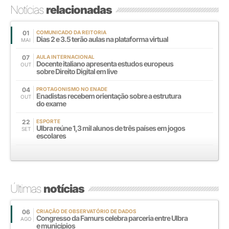
Notícias
relacionadas
01
COMUNICADO DA REITORIA
Dias 2 e 3.5 terão aulas na plataforma virtual
MAI
07
AULA INTERNACIONAL
Docente italiano apresenta estudos europeus
OUT
sobre Direito Digital em live
04
PROTAGONISMO NO ENADE
Enadistas recebem orientação sobre a estrutura
OUT
do exame
22
ESPORTE
Ulbra reúne 1,3 mil alunos de três países em jogos
SET
escolares
Últimas
notícias
06
CRIAÇÃO DE OBSERVATÓRIO DE DADOS
Congresso da Famurs celebra parceria entre Ulbra
AGO
e municípios