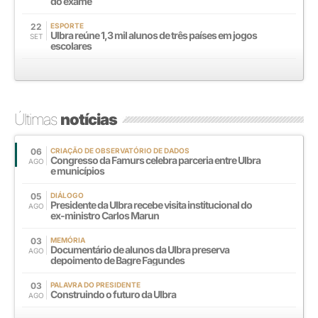
do exame
22
ESPORTE
Ulbra reúne 1,3 mil alunos de três países em jogos
SET
escolares
Últimas
notícias
06
CRIAÇÃO DE OBSERVATÓRIO DE DADOS
Congresso da Famurs celebra parceria entre Ulbra
AGO
e municípios
05
DIÁLOGO
Presidente da Ulbra recebe visita institucional do
AGO
ex-ministro Carlos Marun
03
MEMÓRIA
Documentário de alunos da Ulbra preserva
AGO
depoimento de Bagre Fagundes
03
PALAVRA DO PRESIDENTE
Construindo o futuro da Ulbra
AGO