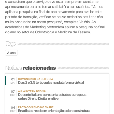
e concluíram que o serviço deve estar sempre em constante
aprimoramento para se tornar satisfatório aos usuários. "Vamos
aplicar a pesquisa no final do ano novamente para avaliar este
período de transição, verificar se houve melhorias nos itens não
muito pontuados na nossa pesquisa", completa Valéria. As
acadêmicas de Marketing pretendem aplicar a pesquisa no final
do ano no setor de Odontologia e Medicina da Fassem.
Tags
Aluno
Notícias
relacionadas
01
COMUNICADO DA REITORIA
Dias 2 e 3.5 terão aulas na plataforma virtual
MAI
07
AULA INTERNACIONAL
Docente italiano apresenta estudos europeus
OUT
sobre Direito Digital em live
04
PROTAGONISMO NO ENADE
Enadistas recebem orientação sobre a estrutura
OUT