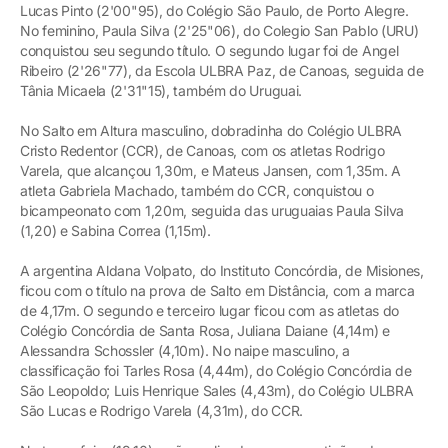
Lucas Pinto (2'00"95), do Colégio São Paulo, de Porto Alegre.
No feminino, Paula Silva (2'25"06), do Colegio San Pablo (URU)
conquistou seu segundo título. O segundo lugar foi de Angel
Ribeiro (2'26"77), da Escola ULBRA Paz, de Canoas, seguida de
Tânia Micaela (2'31"15), também do Uruguai.
No Salto em Altura masculino, dobradinha do Colégio ULBRA
Cristo Redentor (CCR), de Canoas, com os atletas Rodrigo
Varela, que alcançou 1,30m, e Mateus Jansen, com 1,35m. A
atleta Gabriela Machado, também do CCR, conquistou o
bicampeonato com 1,20m, seguida das uruguaias Paula Silva
(1,20) e Sabina Correa (1,15m).
A argentina Aldana Volpato, do Instituto Concórdia, de Misiones,
ficou com o título na prova de Salto em Distância, com a marca
de 4,17m. O segundo e terceiro lugar ficou com as atletas do
Colégio Concórdia de Santa Rosa, Juliana Daiane (4,14m) e
Alessandra Schossler (4,10m). No naipe masculino, a
classificação foi Tarles Rosa (4,44m), do Colégio Concórdia de
São Leopoldo; Luis Henrique Sales (4,43m), do Colégio ULBRA
São Lucas e Rodrigo Varela (4,31m), do CCR.