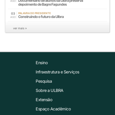
Documentário de alunos da Ulbra preserva
AGO
depoimento de Bagre Fagundes
03
PALAVRA DO PRESIDENTE
Construindo o futuro da Ulbra
AGO
ver mais »
Ensino
Infraestrutura e Serviços
Pesquisa
Sobre a ULBRA
Extensão
Espaço Acadêmico