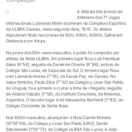
A disputa das provas de
Atletismo dos 7º Jogos
Internacionais Luteranos Mirim ocorreram no Complexo Esportivo
da ULBRA Canoas, nesta segunda-feira, 18.10. Os atletas
disputaram título nas provas de 50m, 600m, 4x50m, Saltos em
Distância e em Altura.
Na prova dos 50m rasos masculino, o pódio foi composto por
atletas da Rede ULBRA. Em primeiro lugar ficou Luis Henrique
Sales (6"54), seguido de Daniel de Oliveira (6"88), ambos do
Colégio São Lucas, de Sapucaia do Sul. O terceiro lugar ficou
com Leonardo Nunes (7"16), da Escola Paz, de Canoas. No
naipe feminino, Paula Silva (7"32) do Colegio y Liceo San Pablo,
do Uruguai, foi a primeira a cruzar a linha de chegada; seguida
de Aldana Volpato (7"59), do Instituto Concórdia, de Misiones,
Argentina. O terceiro lugar é de Alessandra Bertholdi (7"82), do
Colégio Concórdia de Santa Rosa.
Nos 600m masculino, alcançaram o título Camilo Moreira
(91'56"04), do Colegio y Liceo San Pablo (URU); Daniel
Sebolewiski (1'59"73), do Colégio ULBRA São Lucas; e João