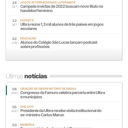
26
JOGOS INTERNACIONAIS LUTERANOS
Campeãs invictas de 2022 buscam novo título no
SET
handebol feminino
22
ESPORTE
Ulbra reúne 1,3 mil alunos de três países em jogos
SET
escolares
02
EDUCAÇÃO
Alunos do Colégio São Lucas lançam podcast
JUN
sobre profissões
Últimas
notícias
06
CRIAÇÃO DE OBSERVATÓRIO DE DADOS
Congresso da Famurs celebra parceria entre Ulbra
AGO
e municípios
05
DIÁLOGO
Presidente da Ulbra recebe visita institucional do
AGO
ex-ministro Carlos Marun
03
MEMÓRIA