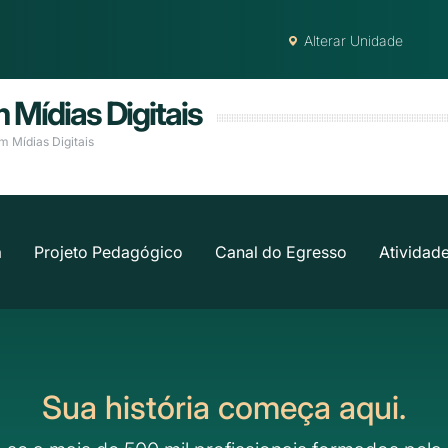
Alterar Unidade
Mídias Digitais
 Mídias Digitais
a
Projeto Pedagógico
Canal do Egresso
Atividad
Sua história começa aqui.