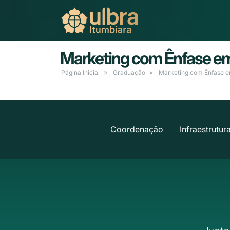
Marketing com Ênfase em 
Página Inicial
Graduação
Marketing com Ênfase em
Coordenação
Infraestrutur