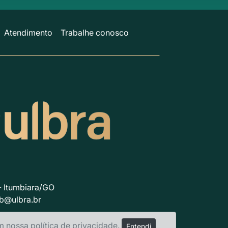
Atendimento
Trabalhe conosco
 · Itumbiara/GO
tb@ulbra.br
em nossa
política de privacidade
.
Entendi