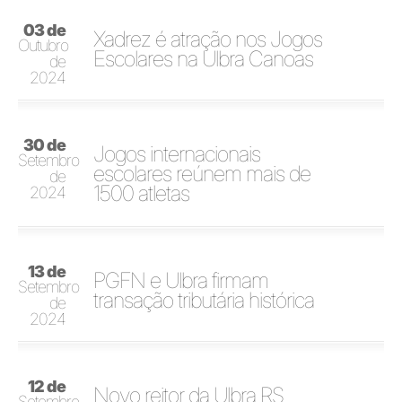
03 de
Xadrez é atração nos Jogos
Outubro
Escolares na Ulbra Canoas
de
2024
30 de
Jogos internacionais
Setembro
escolares reúnem mais de
de
1500 atletas
2024
13 de
PGFN e Ulbra firmam
Setembro
transação tributária histórica
de
2024
12 de
Novo reitor da Ulbra RS
Setembro