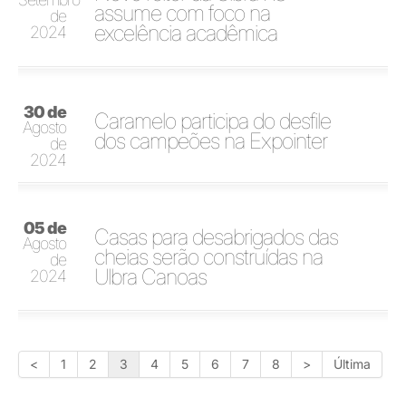
assume com foco na
de
excelência acadêmica
2024
30 de
Caramelo participa do desfile
Agosto
dos campeões na Expointer
de
2024
05 de
Casas para desabrigados das
Agosto
cheias serão construídas na
de
Ulbra Canoas
2024
<
1
2
3
4
5
6
7
8
>
Última