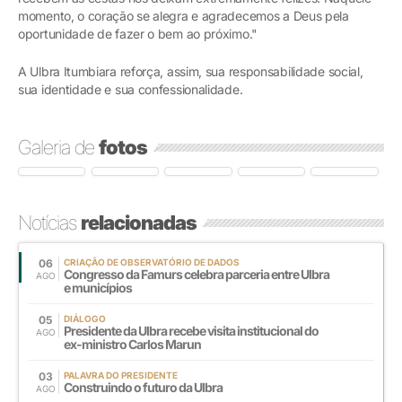
momento, o coração se alegra e agradecemos a Deus pela
oportunidade de fazer o bem ao próximo."
A Ulbra Itumbiara reforça, assim, sua responsabilidade social,
sua identidade e sua confessionalidade.
Galeria de
fotos
Notícias
relacionadas
06
CRIAÇÃO DE OBSERVATÓRIO DE DADOS
Congresso da Famurs celebra parceria entre Ulbra
AGO
e municípios
05
DIÁLOGO
Presidente da Ulbra recebe visita institucional do
AGO
ex-ministro Carlos Marun
03
PALAVRA DO PRESIDENTE
Construindo o futuro da Ulbra
AGO