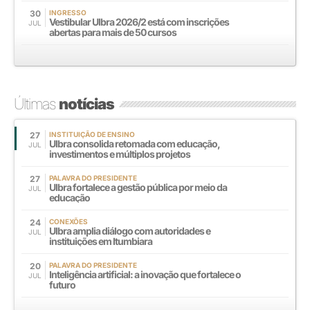
30
INGRESSO
Vestibular Ulbra 2026/2 está com inscrições
JUL
abertas para mais de 50 cursos
Últimas
notícias
27
INSTITUIÇÃO DE ENSINO
Ulbra consolida retomada com educação,
JUL
investimentos e múltiplos projetos
27
PALAVRA DO PRESIDENTE
Ulbra fortalece a gestão pública por meio da
JUL
educação
24
CONEXÕES
Ulbra amplia diálogo com autoridades e
JUL
instituições em Itumbiara
20
PALAVRA DO PRESIDENTE
Inteligência artificial: a inovação que fortalece o
JUL
futuro