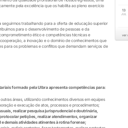
amente pela excelência que os habilita ao pleno exercício
13
JUL
a seguirmos trabalhando para a oferta de educação superior
ribuímos para o desenvolvimento de pessoas e da
comprometimento ético e competências técnicas e
ver
a cooperação, a inovação e o domínio de conhecimentos que
es para os problemas e conflitos que demandam serviços de
tariais formado pela Ulbra apresenta competências para:
 outras áreas, utilizando conhecimentos diversos em equipes
boração e execução de atos, processos e procedimentos;
suais, realizar pesquisa jurisprudencial e doutrinária,
otocolar petições, realizar atendimentos, organizar
 demais atividades atinentes à rotina forense;
ariais, redigir contratos, fazer testamentos, realizar protestos