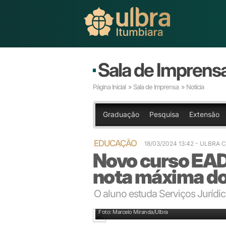
Sala de Imprens
Página Inicial
»
Sala de Imprensa
» Notícia
Graduação
Pesquisa
Extensão
EDUCAÇÃO
18/03/2024 13:42 - ULBRA
Novo curso EAD
nota máxima d
O aluno estuda Serviços Jurídico
Coordenador do curso: professor Josué Möller
Foto: Marcelo Miranda/Ulbra