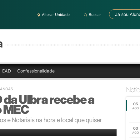
Já sou Alun
Alterar Unidade
Buscar
a
EAD
Confessionalidade
Notíc
 CANOAS
 da Ulbra recebe a
05
o MEC
AGO
s e Notariais na hora e local que quiser
03
AGO