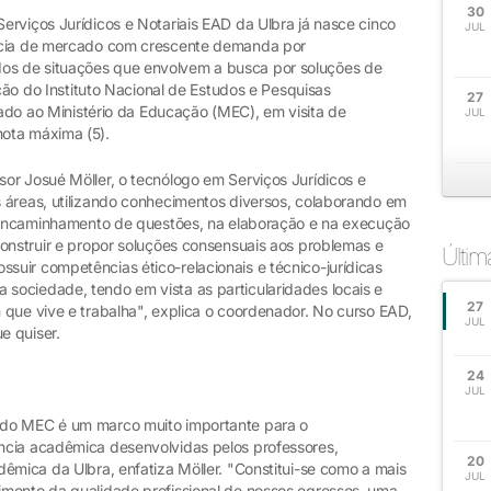
30
erviços Jurídicos e Notariais EAD da Ulbra já nasce cinco
JUL
ência de mercado com crescente demanda por
s de situações que envolvem a busca por soluções de
ção do Instituto Nacional de Estudos e Pesquisas
27
ulado ao Ministério da Educação (MEC), em visita de
JUL
ota máxima (5).
or Josué Möller, o tecnólogo em Serviços Jurídicos e
 áreas, utilizando conhecimentos diversos, colaborando em
o encaminhamento de questões, na elaboração e na execução
construir e propor soluções consensuais aos problemas e
Últi
uir competências ético-relacionais e técnico-jurídicas
ociedade, tendo em vista as particularidades locais e
27
 que vive e trabalha", explica o coordenador. No curso EAD,
JUL
e quiser.
24
JUL
 do MEC é um marco muito importante para o
ncia acadêmica desenvolvidas pelos professores,
20
êmica da Ulbra, enfatiza Möller. "Constitui-se como a mais
JUL
mento da qualidade profissional de nossos egressos, uma