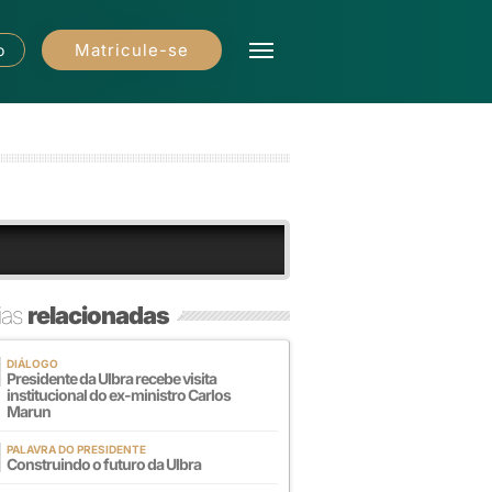
Matricule-se
o
ias
relacionadas
DIÁLOGO
Presidente da Ulbra recebe visita
institucional do ex-ministro Carlos
Marun
PALAVRA DO PRESIDENTE
Construindo o futuro da Ulbra