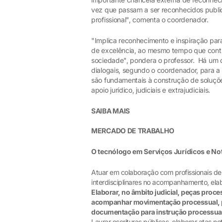
vez que passam a ser reconhecidos public
profissional", comenta o coordenador.
"Implica reconhecimento e inspiração par
de excelência, ao mesmo tempo que cont
sociedade", pondera o professor. Há um 
dialogais, segundo o coordenador, para 
são fundamentais à construção de soluçõ
apoio jurídico, judiciais e extrajudiciais.
SAIBA MAIS
MERCADO DE TRABALHO
O tecnólogo em Serviços Jurídicos e No
Atuar em colaboração com profissionais de
interdisciplinares no acompanhamento, ela
Elaborar, no âmbito judicial, peças proces
acompanhar movimentação processual, pr
documentação para instrução processual e
Lavrar escrituras públicas, elaborar atas not