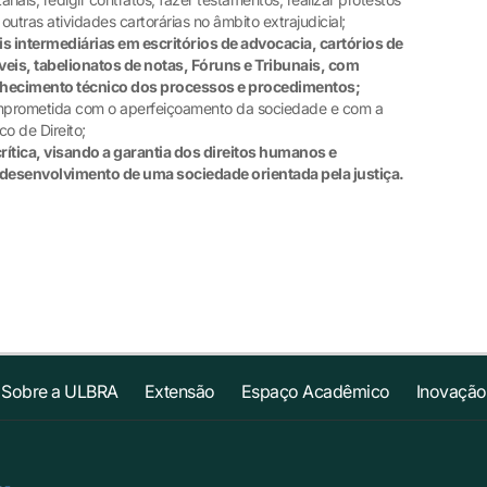
e outras atividades cartorárias no âmbito extrajudicial;
iais intermediárias em escritórios de advocacia, cartórios de
móveis, tabelionatos de notas, Fóruns e Tribunais, com
nhecimento técnico dos processos e procedimentos;
comprometida com o aperfeiçoamento da sociedade e com a
o de Direito;
crítica, visando a garantia dos direitos humanos e
esenvolvimento de uma sociedade orientada pela justiça.
Sobre a ULBRA
Extensão
Espaço Acadêmico
Inovação