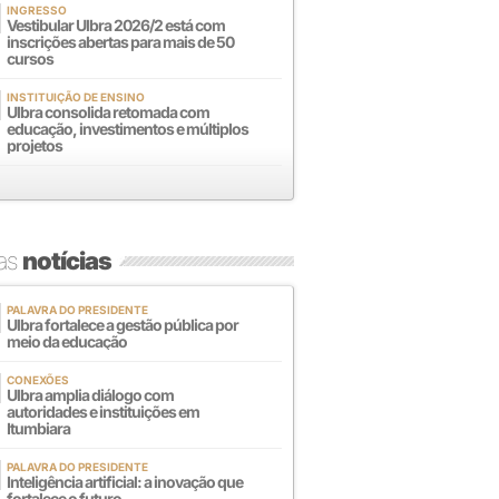
INGRESSO
Vestibular Ulbra 2026/2 está com
inscrições abertas para mais de 50
cursos
INSTITUIÇÃO DE ENSINO
Ulbra consolida retomada com
educação, investimentos e múltiplos
projetos
mas
notícias
PALAVRA DO PRESIDENTE
Ulbra fortalece a gestão pública por
meio da educação
CONEXÕES
Ulbra amplia diálogo com
autoridades e instituições em
Itumbiara
PALAVRA DO PRESIDENTE
Inteligência artificial: a inovação que
fortalece o futuro