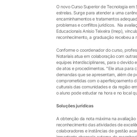
O novo Curso Superior de Tecnologia em S
estrelas. Surge para atender a uma car
encaminhamentos e tratamentos adequado
problemas e conflitos jurídicos. Na avalia
Educacionais Anísio Teixeira (Inep), vinc
reconhecimento, a graduação recebeu a n
Conforme o coordenador do curso, profess
Notariais atua em colaboração com outras
equipes interdisciplinares, para o devid
de atos e procedimentos. "Ele atua para 
demandas que se apresentam, além de poss
comprometidas com o aperfeiçoamento da s
culturais das comunidades e da região em
o aluno pode estudar na hora e no local qu
Soluções jurídicas
A obtenção da nota máxima na avaliação
reconhecimento das atividades de excelê
colaboradores e instâncias de gestão acad
importante chancela externa de reconheci