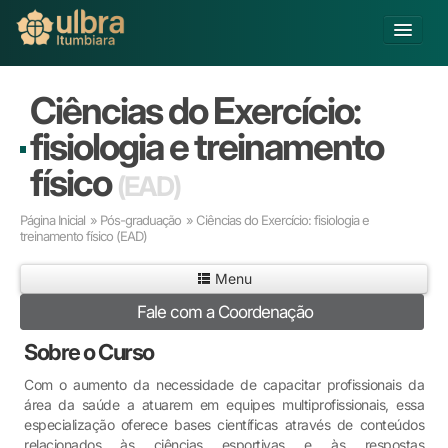
Alterar Unidade
Ciências do Exercício:
Buscar
fisiologia e treinamento
Já sou Aluno
físico
(EAD)
Matricule-se
Página Inicial
»
Pós-graduação
» Ciências do Exercício: fisiologia e
treinamento físico
(EAD)
Educação Básica
Graduação
Menu
Pós-graduação
Fale com a Coordenação
Educação a Distância
Extensão
Sobre o Curso
Infraestrutura e Serviços
Com o aumento da necessidade de capacitar profissionais da
Inovação
área da saúde a atuarem em equipes multiprofissionais, essa
Sobre a ULBRA
especialização oferece bases científicas através de conteúdos
relacionados às ciências esportivas e às respostas