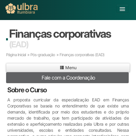
Alterar Unidade
Finanças corporativas
Buscar
(EAD)
Já sou Aluno
Página Inicial
»
Pós-graduação
» Finanças corporativas
(EAD)
Matricule-se
Menu
Educação Básica
Fale com a Coordenação
Graduação
Pós-graduação
Sobre o Curso
Educação a Distância
A proposta curricular da especialização EAD em Finanças
Extensão
Corporativas se baseia no entendimento de que existe uma
Infraestrutura e Serviços
demanda, identificada por meio dos estudantes e do próprio
mercado de trabalho, que tem participado de atividades de
Inovação
extensão e aperfeiçoamento realizadas pela Ulbra e por outras
Sobre a ULBRA
universidades, escolas e entidades consultadas. Nessa