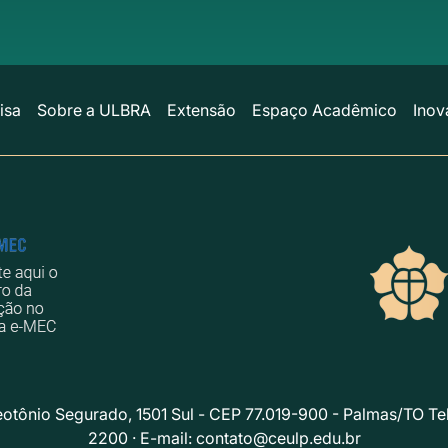
isa
Sobre a ULBRA
Extensão
Espaço Acadêmico
Inov
eotônio Segurado, 1501 Sul - CEP 77.019-900 - Palmas/TO Te
2200 · E-mail:
contato@ceulp.edu.br